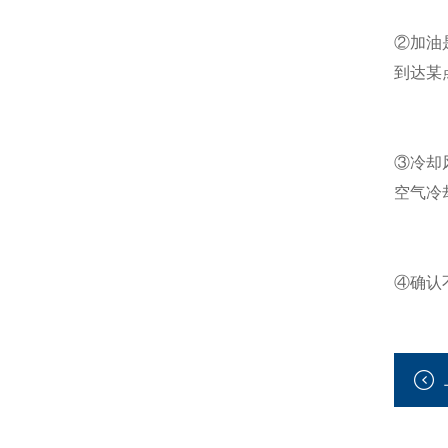
②加油
到达某
③冷却
空气冷
④确认