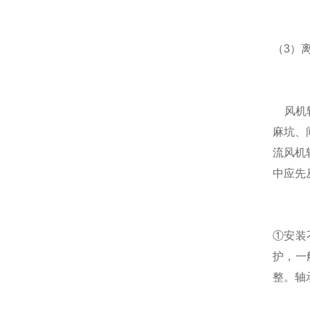
（3）
风机轴
麻坑、
流风机
中应先
①安装
护，一
整。轴