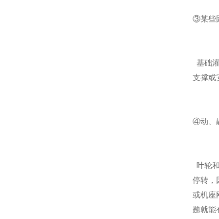
③某些
基础灌
支撑或
④动、
叶轮和
停转，
或机座
题就能