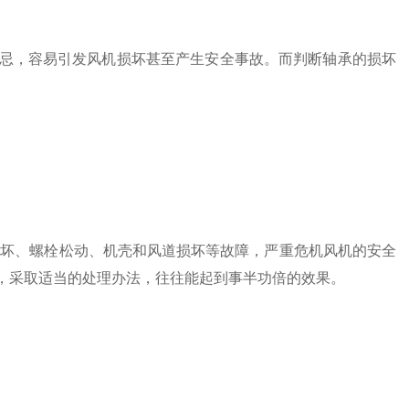
忌，容易引发风机损坏甚至产生安全事故。而判断轴承的损坏
坏、螺栓松动、机壳和风道损坏等故障，严重危机风机的安全
，采取适当的处理办法，往往能起到事半功倍的效果。