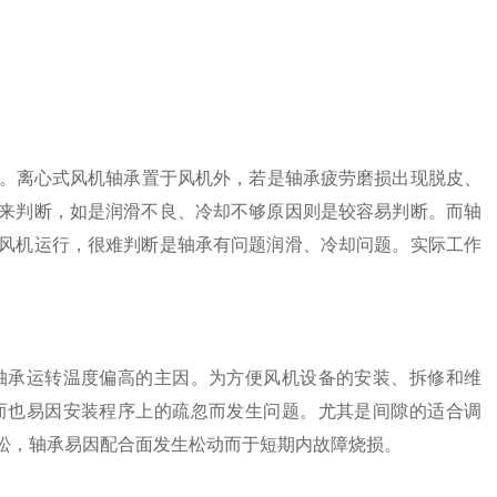
。离心式风机轴承置于风机外，若是轴承疲劳磨损出现脱皮、
来判断，如是润滑不良、冷却不够原因则是较容易判断。而轴
风机运行，很难判断是轴承有问题润滑、冷却问题。实际工作
轴承运转温度偏高的主因。为方便风机设备的安装、拆修和维
而也易因安装程序上的疏忽而发生问题。尤其是间隙的适合调
松，轴承易因配合面发生松动而于短期内故障烧损。