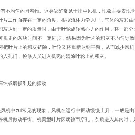
有不均匀的附着物。这类缺陷常见于排尘风机，现象主要表现为
叶片工作面存在一定的角度。根据流体力学原理，气体的灰粒由于
积灰达到一定的质量时，由于叶轮旋转离心力的作用，将一部分
可甩走的灰块时间不一定同步，结果因为叶片的积灰不均匀导致
需把叶片上的积灰铲除，叶轮又将重新达到平衡，从而减少风机
的入孔门，检修人员进入机壳内清除叶轮上的积灰。
腐蚀或磨损引起的振动
风机中zui常见的现象，风机在运行中振动缓慢上升，一般是
停机后做动平衡。机翼型叶片因腐蚀而穿孔，杂质进入其内时，