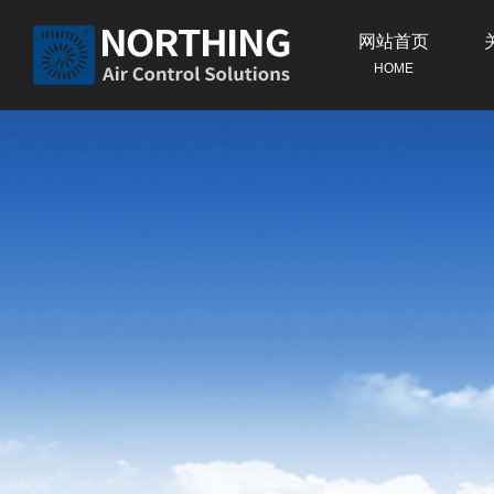
网站首页
HOME