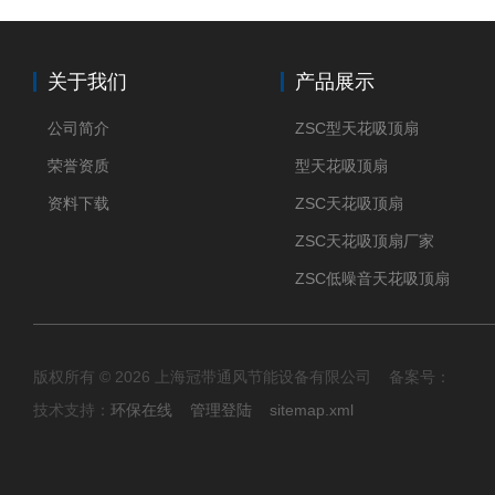
关于我们
产品展示
公司简介
ZSC型天花吸顶扇
荣誉资质
型天花吸顶扇
资料下载
ZSC天花吸顶扇
ZSC天花吸顶扇厂家
ZSC低噪音天花吸顶扇
版权所有 © 2026 上海冠带通风节能设备有限公司 备案号：
技术支持：
环保在线
管理登陆
sitemap.xml