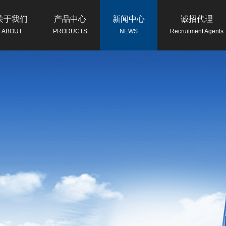
关于我们
产品中心
新闻中心
诚招代理
ABOUT
PRODUCTS
NEWS
Recruitment Agents