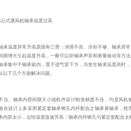
离心式通风机轴承温度过高
承温度异常升高原因有三类：润滑不良、冷却不够、轴承异常
间隙增大引起温度升高，一般可以听轴承声音和测量振动等方法
轴承集中于轴承箱内，置于进气室下方，当发生轴承温度高时，
从以下几个方面解决问题。
不当。轴承内部间隙大小或机件设计制造精度不佳，均是风机
般在设计上多采用紧定套轴承锥孔内环配合之轴承座轴承，然
承内部太小，运转温度急速升高；轴承内环锥孔与紧定套配合太