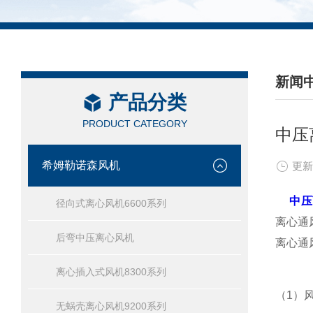
新闻
产品分类
/ NEW
PRODUCT CATEGORY
中压
希姆勒诺森风机
更新
中压
径向式离心风机6600系列
离心通
后弯中压离心风机
离心通
离心插入式风机8300系列
（1）
无蜗壳离心风机9200系列