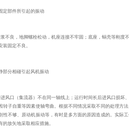
固定部件所引起的振动
浆不良，地脚螺栓松动，机座连接不牢固；底座，蜗壳等刚度不
安装固定不良。
静部分相碰引起风机振动
进风口（集流器）不在同一轴线上；运行时间长后进风口损坏、
因转子自重等因素使轴弯曲。根据不同情况采取不同的处理方法
刚性不够、原动机振动等，有时是多方面的原因造成的。实际工
有的放矢地采取相应措施。