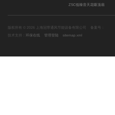
ZSC低噪音天花吸顶扇
版权所有 © 2026 上海冠带通风节能设备有限公司 备案号：
技术支持：
环保在线
管理登陆
sitemap.xml