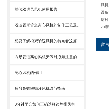
风机
前倾双进风风机使用报告
设备
这种
浅谈圆形管道离心风机的制作工艺及特点
zu
想要了解棉絮输送风机的特点看这篇文章就行了
留
方形管道离心风机安装时必须注意的事项
离心风机的作用
后弯高效率循环风机调节指南
3分钟学会如何正确选择边墙排风机