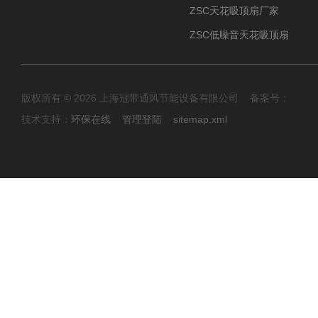
ZSC天花吸顶扇厂家
ZSC低噪音天花吸顶扇
版权所有 © 2026 上海冠带通风节能设备有限公司 备案号：
技术支持：
环保在线
管理登陆
sitemap.xml