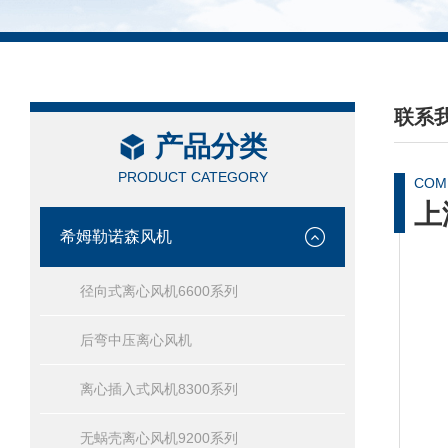
联系
产品分类
/ CON
PRODUCT CATEGORY
COM
上
希姆勒诺森风机
径向式离心风机6600系列
后弯中压离心风机
离心插入式风机8300系列
无蜗壳离心风机9200系列