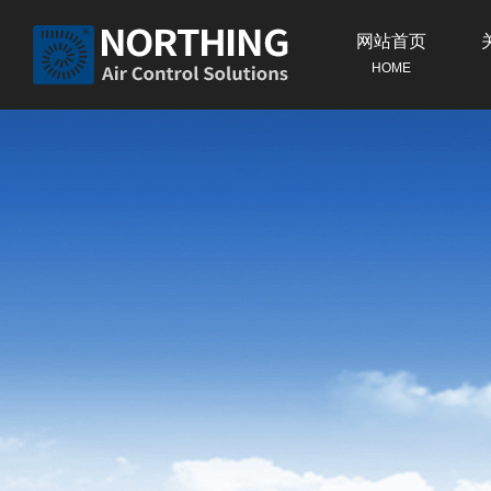
网站首页
HOME