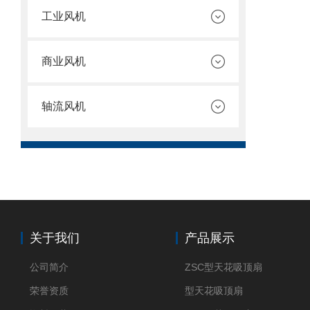
工业风机
商业风机
轴流风机
关于我们
产品展示
公司简介
ZSC型天花吸顶扇
荣誉资质
型天花吸顶扇