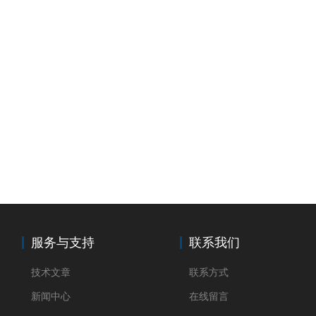
服务与支持
联系我们
技术文章
联系方式
新闻中心
在线留言