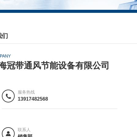
我们
TACT US
PANY
海冠带通风节能设备有限公司
服务热线
13917482568
联系人
销售部