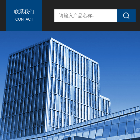
联系我们
CONTACT