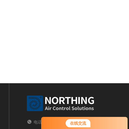
电话：TEL
在线交流