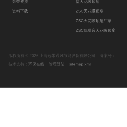
荣誉资质
型天花吸顶扇
资料下载
ZSC天花吸顶扇
ZSC天花吸顶扇厂家
ZSC低噪音天花吸顶扇
版权所有 © 2026 上海冠带通风节能设备有限公司 备案号：
技术支持：
环保在线
管理登陆
sitemap.xml