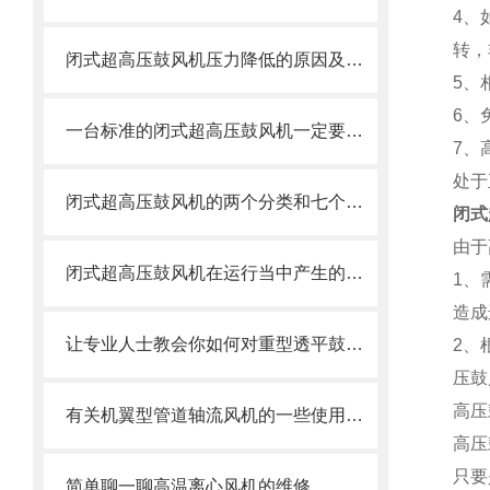
4、
转，
闭式超高压鼓风机压力降低的原因及处理措施
5、
6、
一台标准的闭式超高压鼓风机一定要具备以下这些特点
7、
处于
闭式超高压鼓风机的两个分类和七个构型
闭式
由于
闭式超高压鼓风机在运行当中产生的噪音如何控制？
1、
造成
让专业人士教会你如何对重型透平鼓风机进行故障分析和预防
2、
压鼓
高压
有关机翼型管道轴流风机的一些使用注意事项有哪些问题
高压
只要
简单聊一聊高温离心风机的维修