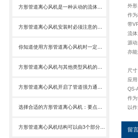
外形
方形管道离心风机是一种从动的流体机械
作为
带V
方形管道离心风机安装时必须注意的事项
流体
源动
你知道使用方形管道离心风机时一定要注意哪些问题吗
亦能
方形管道离心风机与其他类型风机的对比分析
尺寸：1
应用
方形管道离心风机开启了管道强力通风的革命时代
QS
作为
选择合适的方形管道离心风机：要点与技巧
以作
方形管道离心风机结构可以由3个部分组成，你想知道吗?
留