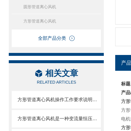
圆形管道离心风机
方形管道离心风机
全部产品分类
产
相关文章
RELATED ARTICLES
标题
产品
方形管道离心风机操作工作要求说明有哪些？
方形
方形
方形管道离心风机是一种变流量恒压设备
电机
方形