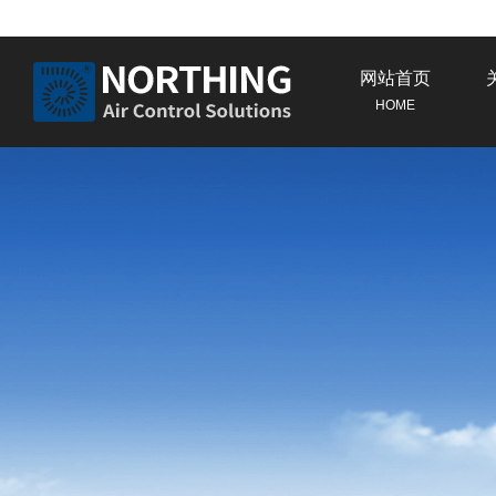
网站首页
HOME