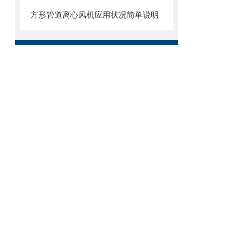
方形管道离心风机应用状况简单说明