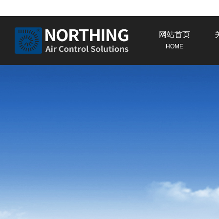
网站首页
HOME