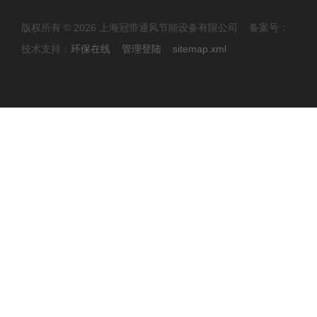
版权所有 © 2026 上海冠带通风节能设备有限公司 备案号：
技术支持：
环保在线
管理登陆
sitemap.xml