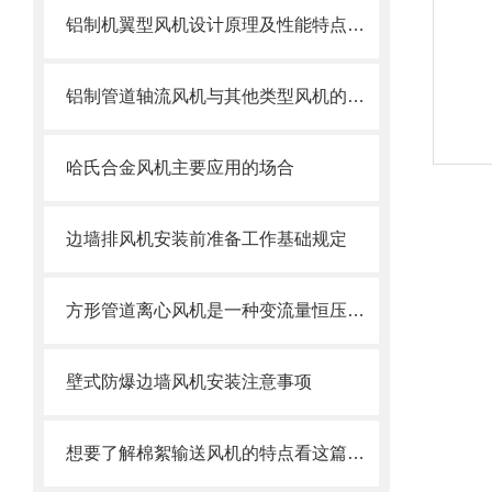
铝制机翼型风机设计原理及性能特点分析
铝制管道轴流风机与其他类型风机的比较分析
哈氏合金风机主要应用的场合
边墙排风机安装前准备工作基础规定
方形管道离心风机是一种变流量恒压设备
壁式防爆边墙风机安装注意事项
想要了解棉絮输送风机的特点看这篇文章就行了