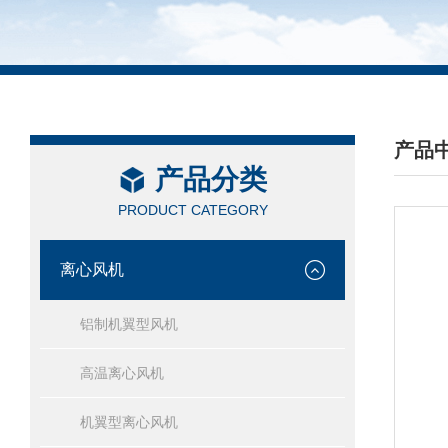
产品
产品分类
/ PRO
PRODUCT CATEGORY
离心风机
铝制机翼型风机
高温离心风机
机翼型离心风机