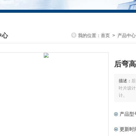
中心
我的位置：
首页
>
产品中心
DUCTS CENTER
后弯高
描述：
后
叶片设计
计。
产品型
更新时