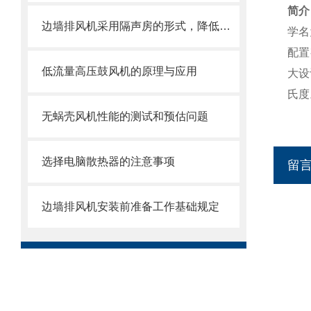
简介
边墙排风机采用隔声房的形式，降低风机的传播幅值
学名
配置
低流量高压鼓风机的原理与应用
大设
氏度
无蜗壳风机性能的测试和预估问题
选择电脑散热器的注意事项
留
边墙排风机安装前准备工作基础规定