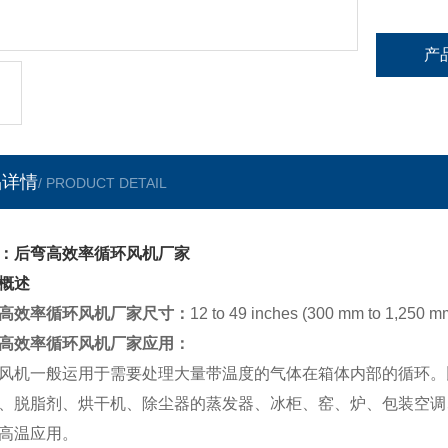
产
品详情
/ PRODUCT DETAIL
：后弯高效率循环风机厂家
概述
高效率循环风机厂家尺寸：
12 to 49 inches (300 mm to 1,250 m
高效率循环风机厂家应用：
风机一般运用于需要处理大量带温度的气体在箱体内部的循环。
、脱脂剂、烘干机、除尘器的蒸发器、冰柜、窑、炉、包装空调
高温应用。