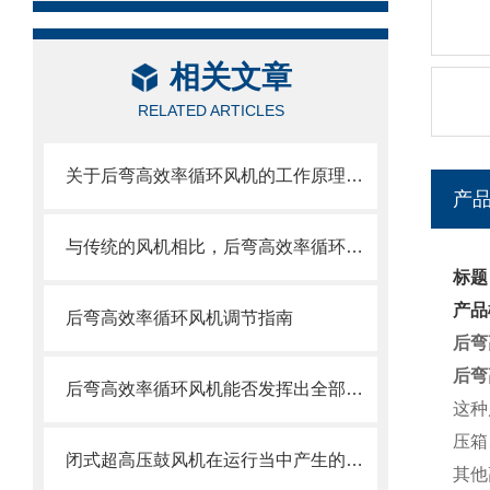
相关文章
RELATED ARTICLES
关于后弯高效率循环风机的工作原理，以下有详细说明
产
与传统的风机相比，后弯高效率循环风机更具优势
标题
产品
后弯高效率循环风机调节指南
后弯
后弯
后弯高效率循环风机能否发挥出全部的性能的关键就在于这些事项是否做到
这种
压箱
闭式超高压鼓风机在运行当中产生的噪音如何控制？
其他