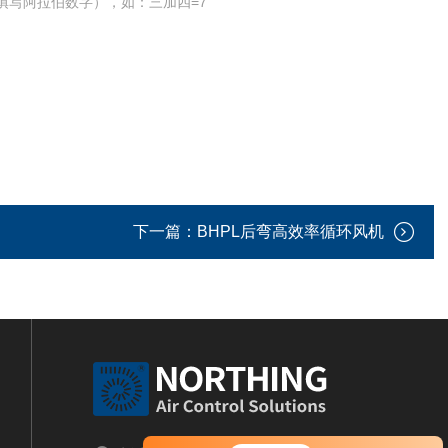
填写阿拉伯数字），如：三加四=7
下一篇：
BHPL后弯高效率循环风机