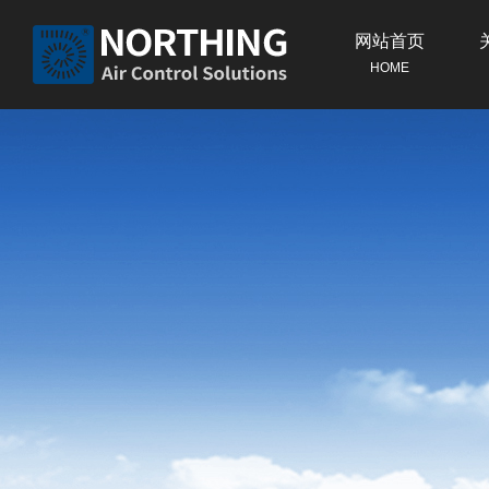
网站首页
HOME