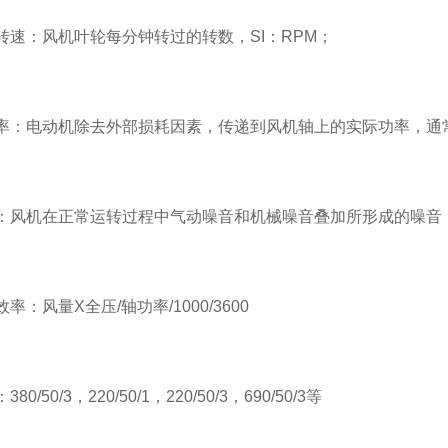
速：风机叶轮每分钟转过的转数，SI：RPM；
：电动机除去外部损耗因素，传递到风机轴上的实际功率，通常
风机在正常运转过程中气动噪音和机械噪音叠加所形成的噪音；大多数
：风量X全压/轴功率/1000/3600
0/50/3，220/50/1，220/50/3，690/50/3等