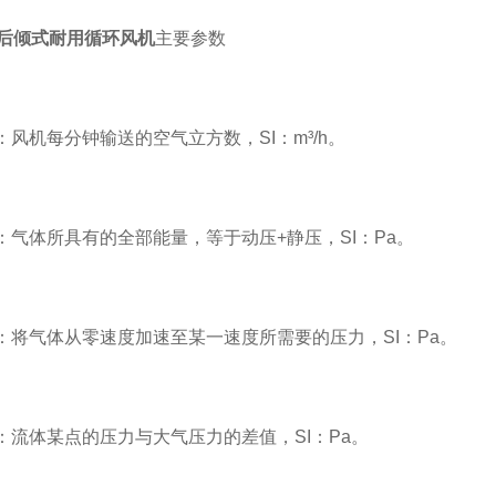
后倾式耐用循环风机
主要参数
风机每分钟输送的空气立方数，SI：m³/h。
气体所具有的全部能量，等于动压+静压，SI：Pa。
将气体从零速度加速至某一速度所需要的压力，SI：Pa。
流体某点的压力与大气压力的差值，SI：Pa。