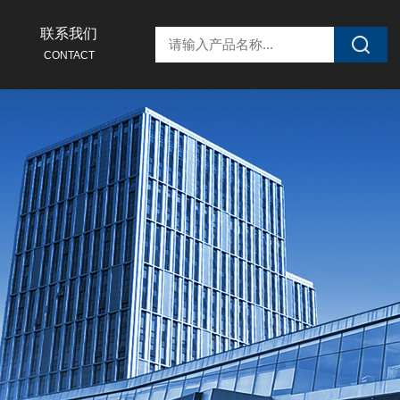
联系我们
CONTACT