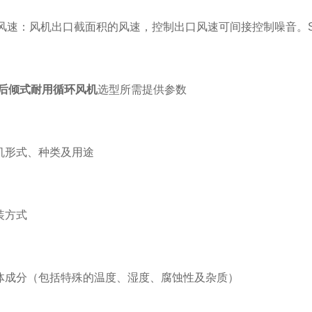
速：风机出口截面积的风速，控制出口风速可间接控制噪音。SI
后倾式耐用循环风机
选型所需提供参数
机形式、种类及用途
装方式
体成分（包括特殊的温度、湿度、腐蚀性及杂质）