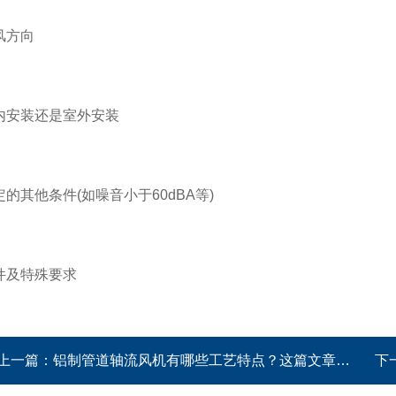
风方向
内安装还是室外安装
的其他条件(如噪音小于60dBA等)
件及特殊要求
上一篇：
铝制管道轴流风机有哪些工艺特点？这篇文章为你详细盘点！
下