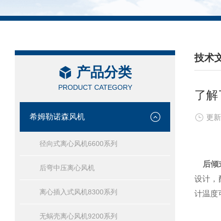
技术
产品分类
/ TEC
PRODUCT CATEGORY
了解
希姆勒诺森风机
更新
径向式离心风机6600系列
后倾
后弯中压离心风机
设计，
离心插入式风机8300系列
计温度
无蜗壳离心风机9200系列