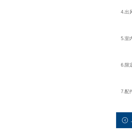
4.出
5.室
6.限定
7.配