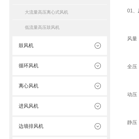
01、
大流量高压离心式风机
低流量高压鼓风机
风量：
鼓风机
循环风机
全压：
离心风机
动压：
进风风机
静压：
边墙排风机