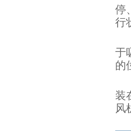
停
行
5
于
的
6
装
风