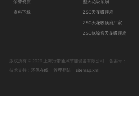
荣誉资质
型天花吸顶扇
资料下载
ZSC天花吸顶扇
ZSC天花吸顶扇厂家
ZSC低噪音天花吸顶扇
版权所有 © 2026 上海冠带通风节能设备有限公司 备案号：
技术支持：
环保在线
管理登陆
sitemap.xml