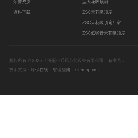
荣誉资质
型天花吸顶扇
资料下载
ZSC天花吸顶扇
ZSC天花吸顶扇厂家
ZSC低噪音天花吸顶扇
版权所有 © 2026 上海冠带通风节能设备有限公司 备案号：
技术支持：
环保在线
管理登陆
sitemap.xml