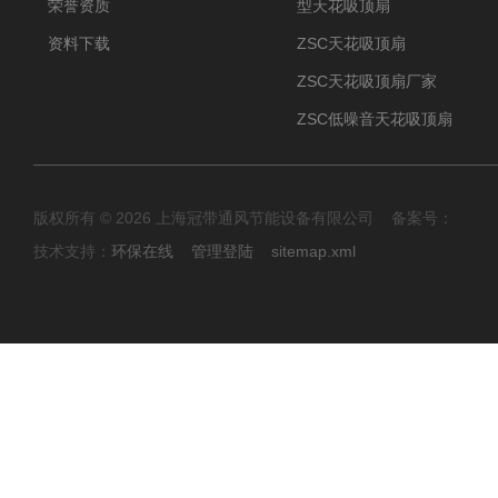
荣誉资质
型天花吸顶扇
资料下载
ZSC天花吸顶扇
ZSC天花吸顶扇厂家
ZSC低噪音天花吸顶扇
版权所有 © 2026 上海冠带通风节能设备有限公司 备案号：
技术支持：
环保在线
管理登陆
sitemap.xml