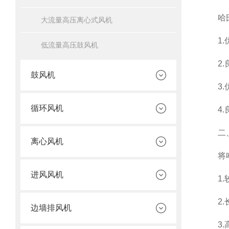
哈氏
大流量高压离心式风机
1.优
低流量高压鼓风机
2.良
鼓风机
3.优
循环风机
4.良
二
离心风机
将哈氏
进风风机
1.较
2.长
边墙排风机
3.高