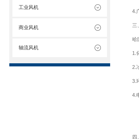
工业风机
4.广
三、
商业风机
哈氏合
轴流风机
1.化
2.冶
3.环
4.电
四、