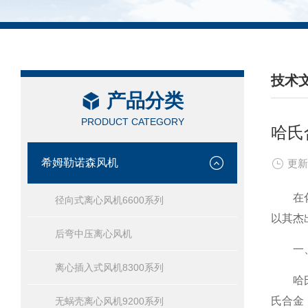
技术
产品分类
/ TEC
PRODUCT CATEGORY
哈氏
希姆勒诺森风机
更新
在化工
径向式离心风机6600系列
以其杰
后弯中压离心风机
一、哈
离心插入式风机8300系列
哈氏合
氏合金
无蜗壳离心风机9200系列