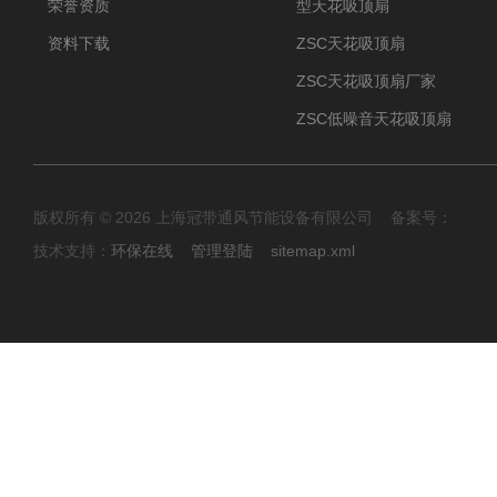
荣誉资质
型天花吸顶扇
资料下载
ZSC天花吸顶扇
ZSC天花吸顶扇厂家
ZSC低噪音天花吸顶扇
版权所有 © 2026 上海冠带通风节能设备有限公司 备案号：
技术支持：
环保在线
管理登陆
sitemap.xml