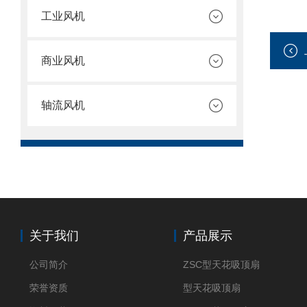
工业风机
商业风机
轴流风机
关于我们
产品展示
公司简介
ZSC型天花吸顶扇
荣誉资质
型天花吸顶扇