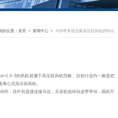
我的位置：
首页
>
新闻中心
>
为你带来低流量高压鼓风机的特点
缩比e=1.3~3的风机就属于高压鼓风机范畴，目前行业内一般是把
般离心式高压鼓风机。
动件，且叶轮直接连接马达，无齿轮或传动皮带带动，因此可