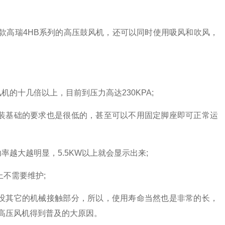
高瑞4HB系列的高压鼓风机，还可以同时使用吸风和吹风，
十几倍以上，目前到压力高达230KPA;
基础的要求也是很低的，甚至可以不用固定脚座即可正常运
大越明显，5.5KW以上就会显示出来;
不需要维护;
没其它的机械接触部分，所以，使用寿命当然也是非常的长，
内高压风机得到普及的大原因。