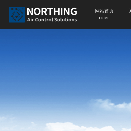
网站首页
HOME