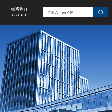
联系我们
CONTACT