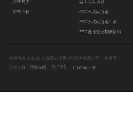
荣誉资质
型天花吸顶扇
资料下载
ZSC天花吸顶扇
ZSC天花吸顶扇厂家
ZSC低噪音天花吸顶扇
版权所有 © 2026 上海冠带通风节能设备有限公司 备案号：
技术支持：
环保在线
管理登陆
sitemap.xml