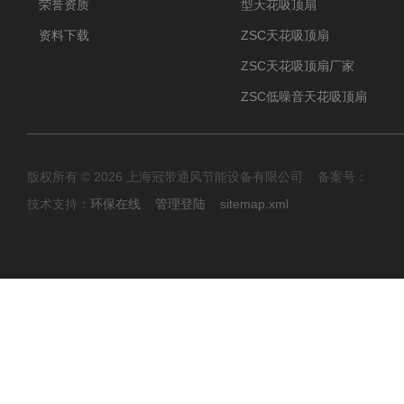
荣誉资质
型天花吸顶扇
资料下载
ZSC天花吸顶扇
ZSC天花吸顶扇厂家
ZSC低噪音天花吸顶扇
版权所有 © 2026 上海冠带通风节能设备有限公司 备案号：
技术支持：
环保在线
管理登陆
sitemap.xml