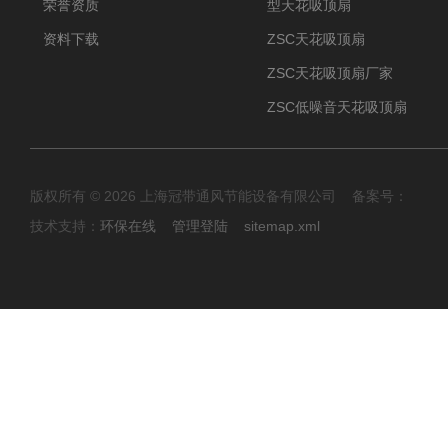
荣誉资质
型天花吸顶扇
资料下载
ZSC天花吸顶扇
ZSC天花吸顶扇厂家
ZSC低噪音天花吸顶扇
版权所有 © 2026 上海冠带通风节能设备有限公司 备案号：
技术支持：
环保在线
管理登陆
sitemap.xml