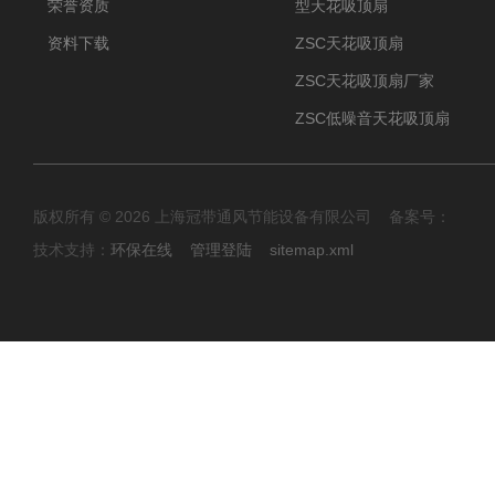
荣誉资质
型天花吸顶扇
资料下载
ZSC天花吸顶扇
ZSC天花吸顶扇厂家
ZSC低噪音天花吸顶扇
版权所有 © 2026 上海冠带通风节能设备有限公司 备案号：
技术支持：
环保在线
管理登陆
sitemap.xml